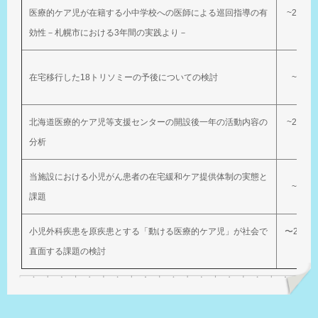
医療的ケア児が在籍する小中学校への医師による巡回指導の有
~2024
効性－札幌市における3年間の実践より－
在宅移行した18トリソミーの予後についての検討
~202
北海道医療的ケア児等支援センターの開設後一年の活動内容の
~2023
分析
当施設における小児がん患者の在宅緩和ケア提供体制の実態と
~202
課題
小児外科疾患を原疾患とする「動ける医療的ケア児」が社会で
〜2024
直面する課題の検討