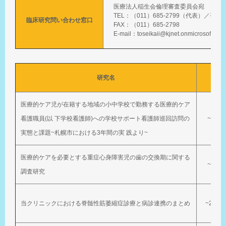
医療法人稲生会倫理審査委員会宛
TEL：（011）685-2799（代表）／平日8:
臨床研究問い合わせ窓口
FAX：（011）685-2798
E-mail：toseikaii@kjnet.onmicrosoft.com
研究名
実施
医療的ケア児が在籍する地域の小中学校で勤務する医療的ケア
看護職員(以 下学校看護師)への学校サポート看護師巡回訪問の
~202
実態と課題~札幌市における3年間の実 践より~
医療的ケアを必要とする重症⼼⾝障害児の⻭の交換期に関する
~202
調査研究
当クリニックにおける脊髄性筋萎縮症診療と病診連携のまとめ
~2024