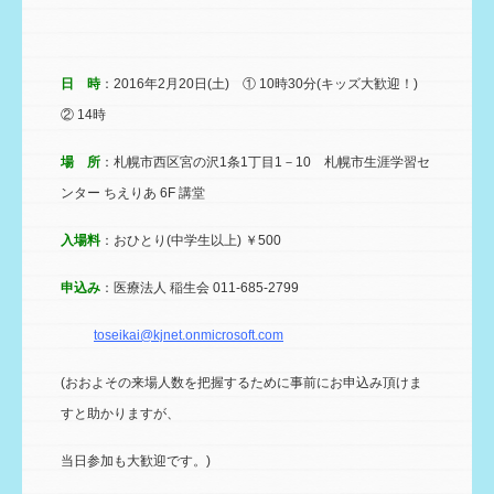
日 時
：2016年2月20日(土) ① 10時30分(キッズ大歓迎！)
② 14時
場 所
：札幌市西区宮の沢1条1丁目1－10 札幌市生涯学習セ
ンター ちえりあ 6F 講堂
入場料
：おひとり(中学生以上) ￥500
申込み
：医療法人 稲生会 011-685-2799
toseikai@kjnet.onmicrosoft.com
(おおよその来場人数を把握するために事前にお申込み頂けま
すと助かりますが、
当日参加も大歓迎です。)