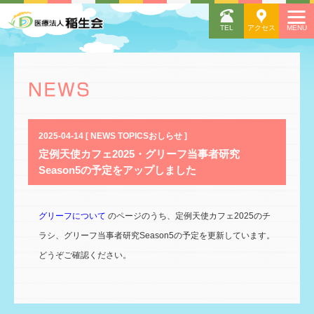
2025-04-14 [ NEWS TOPICSおしらせ ]
定例天使カフェ2025・グリーフ当事者研究
Season5の予定をアップしました
グリーフについて
のページのうち、定例天使カフェ2025のチ
ラシ、グリーフ当事者研究Season5の予定を更新しています。
どうぞご確認ください。