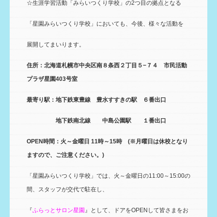
☆生涯学習活動「みらいつくり学校」の2つ目の拠点となる
「星園みらいつくり学校」においても、今後、様々な活動を
展開してまいります。
住所：北海道札幌市中央区南８条西２丁目５−７４ 市民活動
プラザ星園403号室
最寄り駅：地下鉄東豊線 豊水すすきの駅 ６番出口
地下鉄南北線 中島公園駅 １番出口
OPEN時間：火～金曜日 11時～15時
(※
月曜日は休校となり
ますので、ご注意ください。
)
「星園みらいつくり学校」では、火～金曜日の11:00～15:00の
間、スタッフが交代で駐在し、
『
ふらっとサロン星園
』として、ドアをOPENして皆さまをお